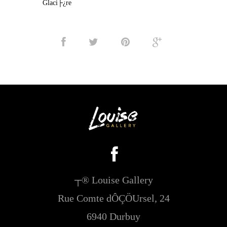
Glaci├¿re
┬® Louise Gallery
Rue Comte dÔÇÖUrsel, 24
6940 Durbuy