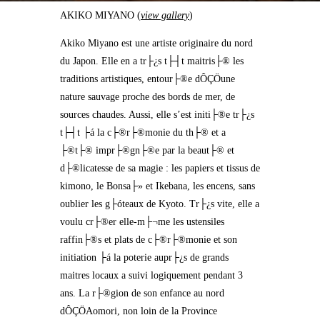
AKIKO MIYANO (
view gallery
)
Akiko Miyano est une artiste originaire du nord
du Japon. Elle en a tr├¿s t├┤t maitris├® les
traditions artistiques, entour├®e dÔÇÖune
nature sauvage proche des bords de mer, de
sources chaudes. Aussi, elle s’est initi├®e tr├¿s
t├┤t ├á la c├®r├®monie du th├® et a
├®t├® impr├®gn├®e par la beaut├® et
d├®licatesse de sa magie : les papiers et tissus de
kimono, le Bonsa├» et Ikebana, les encens, sans
oublier les g├óteaux de Kyoto. Tr├¿s vite, elle a
voulu cr├®er elle-m├¬me les ustensiles
raffin├®s et plats de c├®r├®monie et son
initiation ├á la poterie aupr├¿s de grands
maitres locaux a suivi logiquement pendant 3
ans. La r├®gion de son enfance au nord
dÔÇÖAomori, non loin de la Province