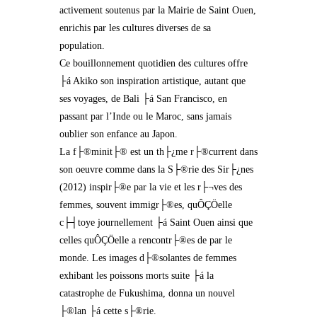
activement soutenus par la Mairie de Saint Ouen,
enrichis par les cultures diverses de sa
population.
Ce bouillonnement quotidien des cultures offre
├á Akiko son inspiration artistique, autant que
ses voyages, de Bali ├á San Francisco, en
passant par l’Inde ou le Maroc, sans jamais
oublier son enfance au Japon.
La f├®minit├® est un th├¿me r├®current dans
son oeuvre comme dans la S├®rie des Sir├¿nes
(2012) inspir├®e par la vie et les r├¬ves des
femmes, souvent immigr├®es, quÔÇÖelle
c├┤toye journellement ├á Saint Ouen ainsi que
celles quÔÇÖelle a rencontr├®es de par le
monde. Les images d├®solantes de femmes
exhibant les poissons morts suite ├á la
catastrophe de Fukushima, donna un nouvel
├®lan ├á cette s├®rie.