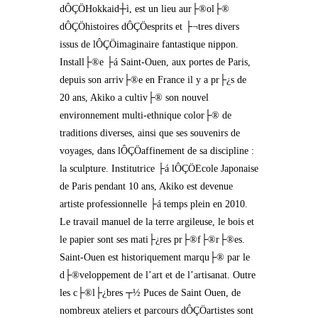
dÔÇÖHokkaid┼ì, est un lieu aur├®ol├®
dÔÇÖhistoires dÔÇÖesprits et ├¬tres divers
issus de lÔÇÖimaginaire fantastique nippon.
Install├®e ├á Saint-Ouen, aux portes de Paris,
depuis son arriv├®e en France il y a pr├¿s de
20 ans, Akiko a cultiv├® son nouvel
environnement multi-ethnique color├® de
traditions diverses, ainsi que ses souvenirs de
voyages, dans lÔÇÖaffinement de sa discipline :
la sculpture. Institutrice ├á lÔÇÖEcole Japonaise
de Paris pendant 10 ans, Akiko est devenue
artiste professionnelle ├á temps plein en 2010.
Le travail manuel de la terre argileuse, le bois et
le papier sont ses mati├¿res pr├®f├®r├®es.
Saint-Ouen est historiquement marqu├® par le
d├®veloppement de l’art et de l’artisanat. Outre
les c├®l├¿bres ┬½ Puces de Saint Ouen, de
nombreux ateliers et parcours dÔÇÖartistes sont