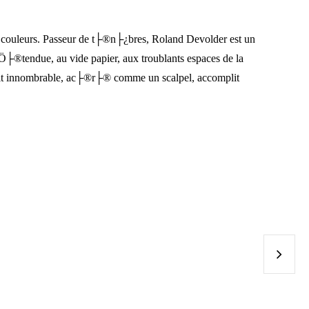
es couleurs. Passeur de t├®n├¿bres, Roland Devolder est un
®tendue, au vide papier, aux troublants espaces de la
trait innombrable, ac├®r├® comme un scalpel, accomplit