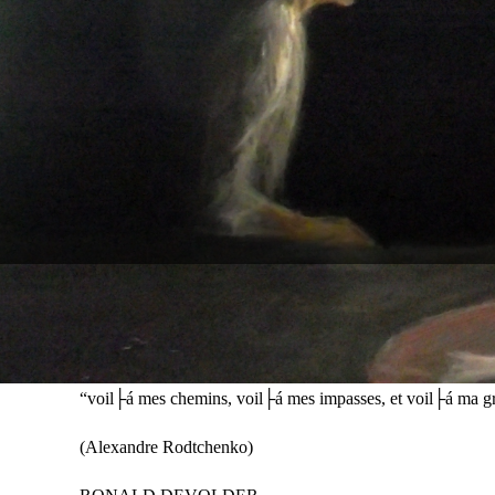
RONALD DEVOLDER (
view gallery
)
Il faut avoir le courage de montrer son itin├®raire d’artiste, 
comme on montre les marches triomphales, qui sont si peu 
“voil├á mes chemins, voil├á mes impasses, et voil├á ma 
(Alexandre Rodtchenko)