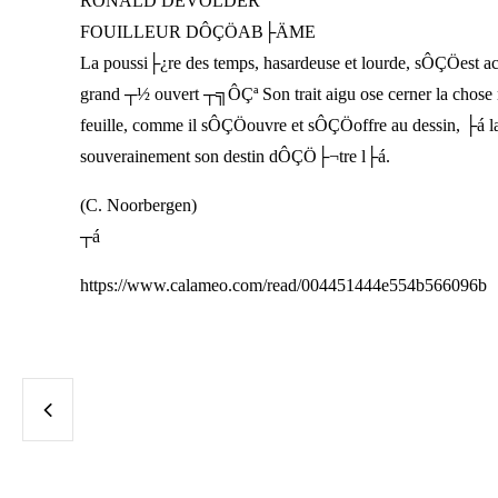
RONALD DEVOLDER
FOUILLEUR DÔÇÖAB├ÄME
La poussi├¿re des temps, hasardeuse et lourde, sÔÇÖest ac
grand ┬½ ouvert ┬╗ÔÇª Son trait aigu ose cerner la chos
feuille, comme il sÔÇÖouvre et sÔÇÖoffre au dessin, ├á la 
souverainement son destin dÔÇÖ├¬tre l├á.
(C. Noorbergen)
┬á
https://www.calameo.com/read/004451444e554b566096b