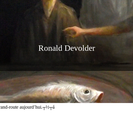
Ronald Devolder
sans rien cacher, ni les erreurs, ni les fausses routes, ni les impasses don
nombreuses et de dire fi├¿rement :
grand-route aujourd’hui.┬½┬á