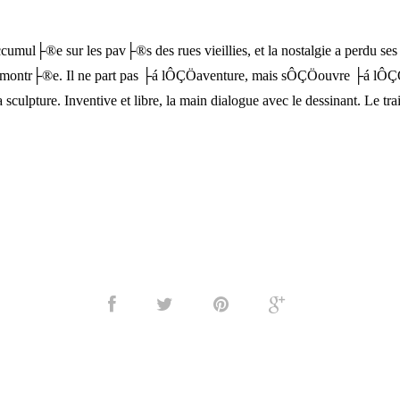
cumul├®e sur les pav├®s des rues vieillies, et la nostalgie a perdu s
e montr├®e. Il ne part pas ├á lÔÇÖaventure, mais sÔÇÖouvre ├á lÔÇÖ├
sculpture. Inventive et libre, la main dialogue avec le dessinant. Le 