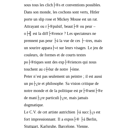
sous tous les clich├®s et conventions possibles.
Dans son monde, les cochons sont verts, Hitler
porte un slip rose et Mickey Mouse est un rat.
Attrayant ou r├®pulsif, beaut├® ou peur –
o├╣ est la diff├®rence ? Les spectateurs ne
prennent pas peur ├á la vue de ces ├¬tres, mais
un sourire appara├«t sur leurs visages. Le jeu de
couleurs, de formes et de courts textes
po├®tiques sont des exp├®riences qui nous
touchent au c┼ôur de notre ├óme.
Peter n’est pas seulement un peintre ; il est aussi
un po├¿te et philosophe. Sa vision critique de
notre monde et de la politique est pr├®sent├®e
de mani├¿re particuli├¿re, mais jamais
dogmatique.
Le C.V. de cet artiste autrichien ├á succ├¿s est
fort impressionnant. Il a expos├® ├á Berlin,
Stuttgart, Karlsruhe, Barcelone, Vienne,