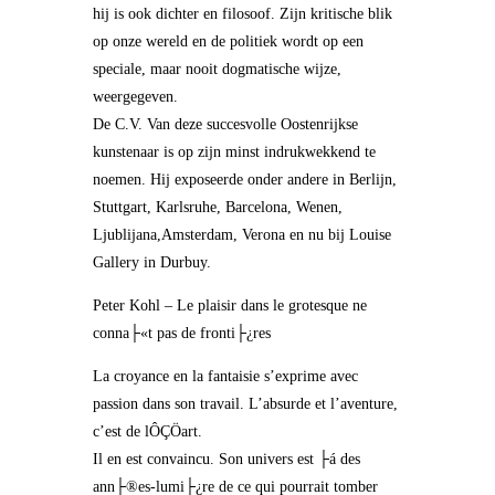
hij is ook dichter en filosoof. Zijn kritische blik
op onze wereld en de politiek wordt op een
speciale, maar nooit dogmatische wijze,
weergegeven.
De C.V. Van deze succesvolle Oostenrijkse
kunstenaar is op zijn minst indrukwekkend te
noemen. Hij exposeerde onder andere in Berlijn,
Stuttgart, Karlsruhe, Barcelona, Wenen,
Ljublijana,Amsterdam, Verona en nu bij Louise
Gallery in Durbuy.
Peter Kohl – Le plaisir dans le grotesque ne
conna├«t pas de fronti├¿res
La croyance en la fantaisie s’exprime avec
passion dans son travail. L’absurde et l’aventure,
c’est de lÔÇÖart.
Il en est convaincu. Son univers est ├á des
ann├®es-lumi├¿re de ce qui pourrait tomber